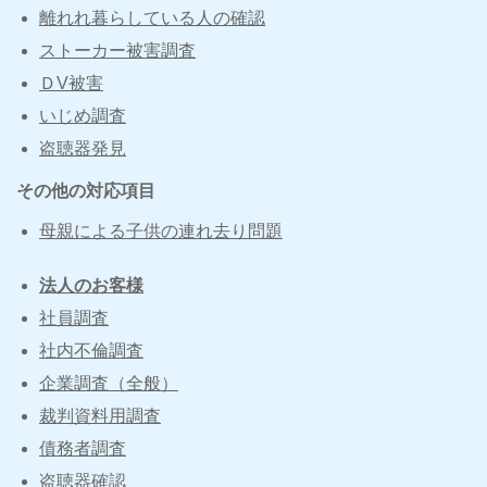
離れれ暮らしている人の確認
ストーカー被害調査
ＤV被害
いじめ調査
盗聴器発見
その他の対応項目
母親による子供の連れ去り問題
法人のお客様
社員調査
社内不倫調査
企業調査（全般）
裁判資料用調査
債務者調査
盗聴器確認