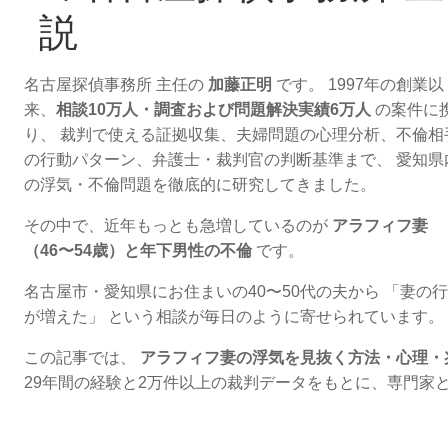
説
名古屋探偵事務所 主任の 
加藤正明
 です。 1997年の創業以
来、
相談10万人・調査および問題解決実績6万人
 の案件に
り、 裁判で使える証拠収集、夫婦問題の心理分析、不倫相
の行動パターン、弁護士・裁判官の判断基準まで、 愛知県
の浮気・不倫問題を徹底的に研究してきました。
その中で、近年もっとも急増しているのが 
アラフィフ妻
（46〜54歳）と年下男性の不倫
 です。
名古屋市・愛知県にお住まいの40〜50代の夫から 「妻
が増えた」 という相談が毎日のように寄せられています。
この記事では、 
アラフィフ妻の浮気を見抜く方法・心理・
29年間の経験と2万件以上の裁判データをもとに、専門家