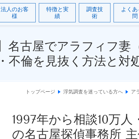
法人のお客
特徴と実
調査技
よくあ
様
績
術
問
版】名古屋でアラフィフ妻（
・不倫を見抜く方法と対
トップページ
浮気調査を迷っている方へ
ア
1997年から相談10万
の名古屋探偵事務所 主