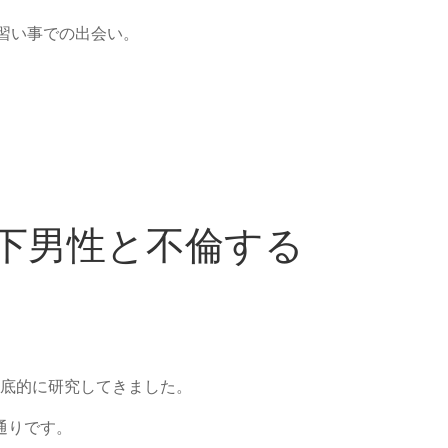
習い事での出会い。
下男性と不倫する
底的に研究してきました。
通りです。