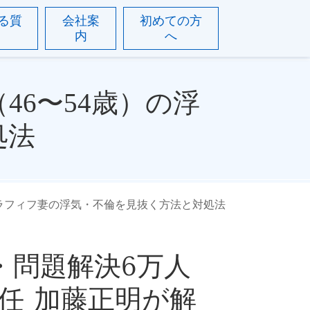
る質
会社案
初めての方
内
へ
46〜54歳）の浮
処法
ラフィフ妻の浮気・不倫を見抜く方法と対処法
人・問題解決6万人
任 加藤正明が解